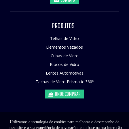
PRODUTOS
Telhas de Vidro
Elementos Vazados
Cubas de Vidro
Blocos de Vidro
Lentes Automotivas
Tachas de Vidro Prismatic 360º
ONDE COMPRAR
Prismatic
|
Av. John Boyd Dunlop, 1230 –
Sorocaba
/
SP
| CEP
18087-155
| Tel.:
+55
(11) 98350-9818
|
Utilizamos a tecnologia de cookies para melhorar o desempenho de
nosso site e a sua experiência de navegação, com base na sua interação